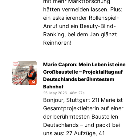
mit mehr Marktforschung
hätten vermeiden lassen. Plus:
ein eskalierender Rollenspiel-
Anruf und ein Beauty-Blind-
Ranking, bei dem Jan glänzt.
Reinhören!
Marie Capron: Mein Leben ist eine
Großbaustelle – Projektalltag auf
Deutschlands berühmtestem
Bahnhof
25. May 2026
‧
48m 27s
Bonjour, Stuttgart 21! Marie ist
Gesamtprojektleiterin auf einer
der berühmtesten Baustellen
Deutschlands – und packt bei
uns aus: 27 Aufzüge, 41