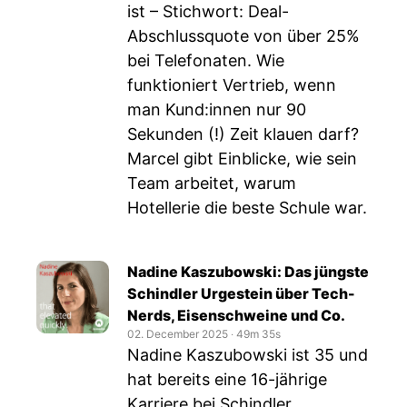
ist – Stichwort: Deal-
Abschlussquote von über 25%
bei Telefonaten. Wie
funktioniert Vertrieb, wenn
man Kund:innen nur 90
Sekunden (!) Zeit klauen darf?
Marcel gibt Einblicke, wie sein
Team arbeitet, warum
Hotellerie die beste Schule war.
Nadine Kaszubowski: Das jüngste
Schindler Urgestein über Tech-
Nerds, Eisenschweine und Co.
02. December 2025
‧
49m 35s
Nadine Kaszubowski ist 35 und
hat bereits eine 16-jährige
Karriere bei Schindler